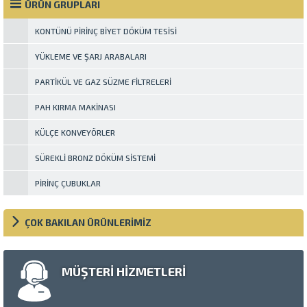
product consistency, and
cevap veren unsurlardan biri de
ÜRÜN GRUPLARI
material characteristics. Among
düzeltme (kalibrasyon)
these...
toplarıdır. Özellikle 20 mm ile
KONTÜNÜ PIRINÇ BIYET DÖKÜM TESISI
60 mm...
YÜKLEME VE ŞARJ ARABALARI
PARTIKÜL VE GAZ SÜZME FILTRELERI
PAH KIRMA MAKINASI
KÜLÇE KONVEYÖRLER
SÜREKLI BRONZ DÖKÜM SISTEMI
PIRINÇ ÇUBUKLAR
ÇOK BAKILAN ÜRÜNLERİMİZ
MÜŞTERİ HİZMETLERİ