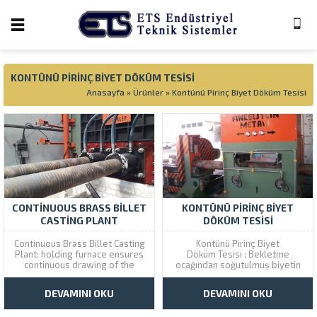
KONTÜNÜ PIRINÇ BIYET DÖKÜM TESISI
Anasayfa
»
Ürünler
»
Kontünü Pirinç Biyet Döküm Tesisi
CONTINUOUS BRASS BILLET
KONTÜNÜ PIRINÇ BIYET
CASTING PLANT
DÖKÜM TESISI
Continuous Brass Billet Casting
Kontünü Pirinç Biyet
Plant: holding furnace ensures
Döküm Tesisi ; Bekletme
continuous drawing of the
ocağından soğutulmuş biyetin
cooled billet. The pressures,
sürekli olarak çekilmesini sağlar.
pulling and rotation speeds of
Çekme rulolarının basınçları,
DEVAMINI OKU
DEVAMINI OKU
the traction rolls are adjusted.
çekme ve dönme hızları
Traction system; hydraulic
ayarlanır. Çekme sistemi; özel