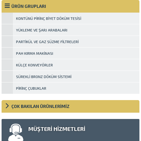
motors connected to a
tasarlanmış redüktöre bağlanan
specially designed reducer,It is
hidrolik motorlar, invertör
ÜRÜN GRUPLARI
done with inverter...
tahrikli AC motorlar ve ya servo
motorlarla yapılır. Bu tahrik...
KONTÜNÜ PIRINÇ BIYET DÖKÜM TESISI
YÜKLEME VE ŞARJ ARABALARI
PARTIKÜL VE GAZ SÜZME FILTRELERI
PAH KIRMA MAKINASI
KÜLÇE KONVEYÖRLER
SÜREKLI BRONZ DÖKÜM SISTEMI
PIRINÇ ÇUBUKLAR
ÇOK BAKILAN ÜRÜNLERİMİZ
MÜŞTERİ HİZMETLERİ