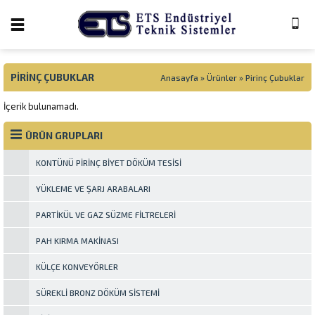
PIRINÇ ÇUBUKLAR
Anasayfa
»
Ürünler
»
Pirinç Çubuklar
İçerik bulunamadı.
ÜRÜN GRUPLARI
KONTÜNÜ PIRINÇ BIYET DÖKÜM TESISI
YÜKLEME VE ŞARJ ARABALARI
PARTIKÜL VE GAZ SÜZME FILTRELERI
PAH KIRMA MAKINASI
KÜLÇE KONVEYÖRLER
SÜREKLI BRONZ DÖKÜM SISTEMI