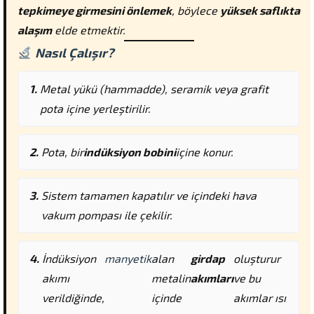
tepkimeye girmesini önlemek
, böylece
yüksek saflıkta
alaşım
elde etmektir.
Nasıl Çalışır?
Metal yükü (hammadde), seramik veya grafit
pota içine yerleştirilir.
Pota, bir
indüksiyon bobini
içine konur.
Sistem tamamen kapatılır ve içindeki hava
vakum pompası ile çekilir.
İndüksiyon
manyetik
alan
girdap
oluşturur
akımı
metalin
akımları
ve bu
verildiğinde,
içinde
akımlar ısı