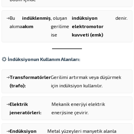
Bu
indüklenmiş
, oluşan
indüksiyon
denir.
akıma
akım
gerilime
elektromotor
ise
kuvveti (emk)
İndüksiyonun Kullanım Alanları:
Transformatörler
Gerilimi artırmak veya düşürmek
(trafo):
için indüksiyon kullanılır.
Elektrik
Mekanik enerjiyi elektrik
jeneratörleri:
enerjisine çevirir.
Endüksiyon
Metal yüzeyleri manyetik alanla