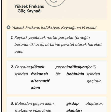
Yüksek Frekans İndüksiyon Kaynağının Prensibi
Kaynak yapılacak metal parçalar (örneğin
borunun iki ucu), birbirine paralel olarak hareket
eder.
Parçalar,
yüksek
geçen
indüksiyon
(coil)
içinden
frekanslı
bir
bobininin
içinden
alternatif
geçirilir.
akım
Bobinden geçen akım,
girdap
oluşturur.
malzeme yüzeyinde
akımları