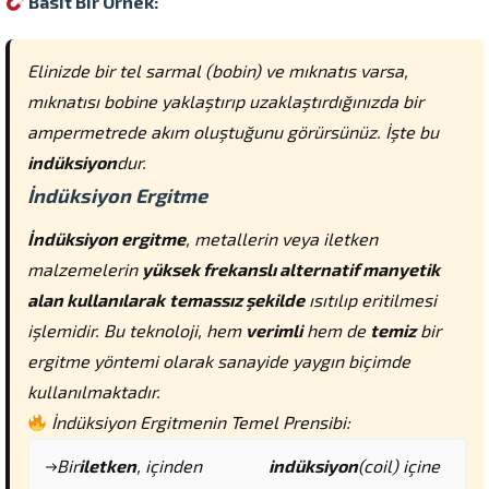
Basit Bir Örnek:
Elinizde bir tel sarmal (bobin) ve mıknatıs varsa,
mıknatısı bobine yaklaştırıp uzaklaştırdığınızda bir
ampermetrede akım oluştuğunu görürsünüz. İşte bu
indüksiyon
dur.
İndüksiyon Ergitme
İndüksiyon ergitme
, metallerin veya iletken
malzemelerin
yüksek frekanslı alternatif manyetik
alan kullanılarak
temassız şekilde
ısıtılıp eritilmesi
işlemidir. Bu teknoloji, hem
verimli
hem de
temiz
bir
ergitme yöntemi olarak sanayide yaygın biçimde
kullanılmaktadır.
İndüksiyon Ergitmenin Temel Prensibi:
Bir
iletken
, içinden
indüksiyon
(coil) içine