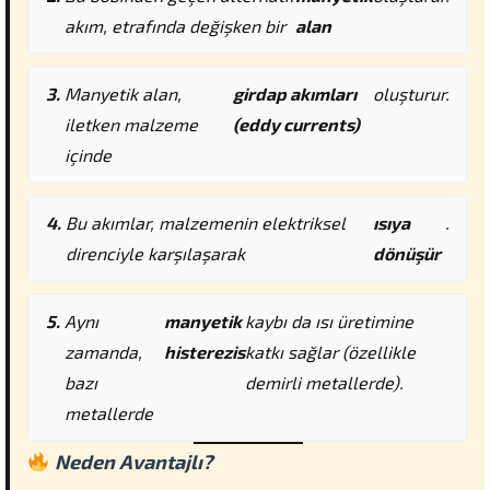
akım, etrafında değişken bir
alan
Manyetik alan,
girdap akımları
oluşturur.
iletken malzeme
(eddy currents)
içinde
Bu akımlar, malzemenin elektriksel
ısıya
.
direnciyle karşılaşarak
dönüşür
Aynı
manyetik
kaybı da ısı üretimine
zamanda,
histerezis
katkı sağlar (özellikle
bazı
demirli metallerde).
metallerde
Neden Avantajlı?