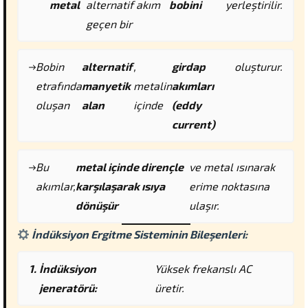
metal
alternatif akım
bobini
yerleştirilir.
geçen bir
Bobin
alternatif
,
girdap
oluşturur.
etrafında
manyetik
metalin
akımları
oluşan
alan
içinde
(eddy
current)
Bu
metal içinde dirençle
ve metal ısınarak
akımlar,
karşılaşarak ısıya
erime noktasına
dönüşür
ulaşır.
İndüksiyon Ergitme Sisteminin Bileşenleri:
İndüksiyon
Yüksek frekanslı AC
jeneratörü:
üretir.