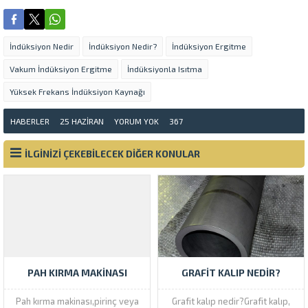
İndüksiyon Nedir
İndüksiyon Nedir?
İndüksiyon Ergitme
Vakum İndüksiyon Ergitme
İndüksiyonla Isıtma
Yüksek Frekans İndüksiyon Kaynağı
HABERLER
25 HAZIRAN
YORUM YOK
367
İLGİNİZİ ÇEKEBİLECEK DİĞER KONULAR
PAH KIRMA MAKINASI
GRAFIT KALIP NEDIR?
Pah kırma makinası,pirinç veya
Grafit kalıp nedir?Grafit kalıp,