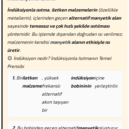
İndüksiyonla ısıtma
,
iletken malzemelerin
(özellikle
metallerin), içlerinden geçen
alternatif manyetik alan
sayesinde
temassız ve çok hızlı şekilde ısıtılması
yöntemidir. Bu işlemde dışarıdan doğrudan ısı verilmez;
malzemenin kendisi
manyetik
alanın etkisiyle ısı
üretir
.
İndüksiyon nedir? İndüksiyonla Isıtmanın Temel
Prensibi
Bir
iletken
, yüksek
indüksiyon
içine
malzeme
frekanslı
bobininin
yerleştirilir.
alternatif
akım taşıyan
bir
Bu bobinden geçen alternatif
manyetik
oluşturur.