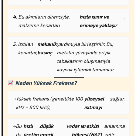
Bu akımların direnciyle,
hızla ısınır ve
.
malzeme kenarları
erimeye yaklaşır
Isıtılan
mekanik
yardımıyla birleştirilir. Bu,
kenarlar,
basınç
metalin yüzeyinde eriyik
tabakasının oluşmasıyla
kaynak işlemini tamamlar.
Neden
Yüksek Frekans
?
Yüksek frekans (genellikle 100
yüzeysel
sağlar.
kHz – 800 kHz),
ısıtmayı
Bu
hızlı
,
düşük
ve
dar ısı etkisi
anlamına
da,
üretim
enerji
bölgesi (HAZ)
gelir.