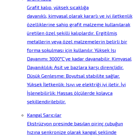
Grafit kalıp, yüksek sıcaklığa
dayanıklı, kimyasal olarak kararlı ve iyi iletkenlik
özelliklerine sahip grafit malzeme kullanılarak
üretilen özel şekilli kalıplardır. Ergitilmiş
metallerin veya özel malzemelerin belirli bir
forma sokulması için kullanılır. Yüksek Isı
Dayanımı: 3000°C’ye kadar dayanabilir. Kimyasal
Dayanıklılık: Asit ve bazlara karşı dirençlidir.
Düşük Genleşme: Boyutsal stabilite sağlar.
Yüksek İletkenlik: Isıyı ve elektriği iyi iletir. İyi
İşlenebilirlik: Hassas ölçülerde kolayca
şekillendirilebilir.
Kangal Sarıcılar
Ekstrüzyon presinde basılan pirinç çubuğun
hızına senkronize olarak kangal şeklinde