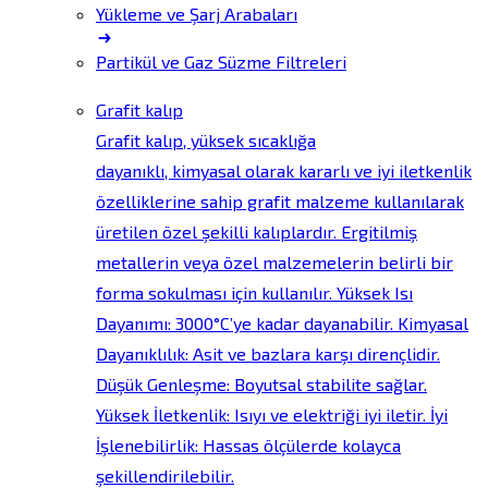
Yükleme ve Şarj Arabaları
Partikül ve Gaz Süzme Filtreleri
Grafit kalıp
Grafit kalıp, yüksek sıcaklığa
dayanıklı, kimyasal olarak kararlı ve iyi iletkenlik
özelliklerine sahip grafit malzeme kullanılarak
üretilen özel şekilli kalıplardır. Ergitilmiş
metallerin veya özel malzemelerin belirli bir
forma sokulması için kullanılır. Yüksek Isı
Dayanımı: 3000°C’ye kadar dayanabilir. Kimyasal
Dayanıklılık: Asit ve bazlara karşı dirençlidir.
Düşük Genleşme: Boyutsal stabilite sağlar.
Yüksek İletkenlik: Isıyı ve elektriği iyi iletir. İyi
İşlenebilirlik: Hassas ölçülerde kolayca
şekillendirilebilir.