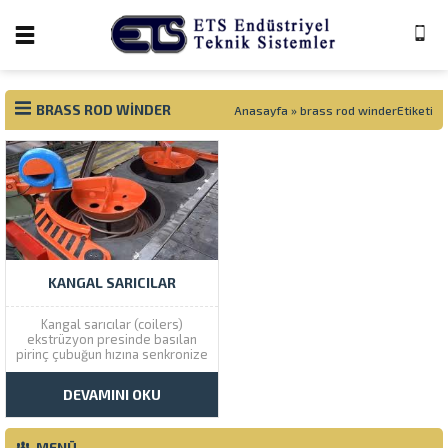
BRASS ROD WINDER
Anasayfa
»
brass rod winderEtiketi
KANGAL SARICILAR
Kangal sarıcılar (coilers)
ekstrüzyon presinde basılan
pirinç çubuğun hızına senkronize
olarak kangal şeklinde
sarılmasını sağlar. 1000 mm
DEVAMINI OKU
-1500mm çaplarda üretimi
vardır. Malzeme hızı maksimum
6m/sn dir.
MENÜ