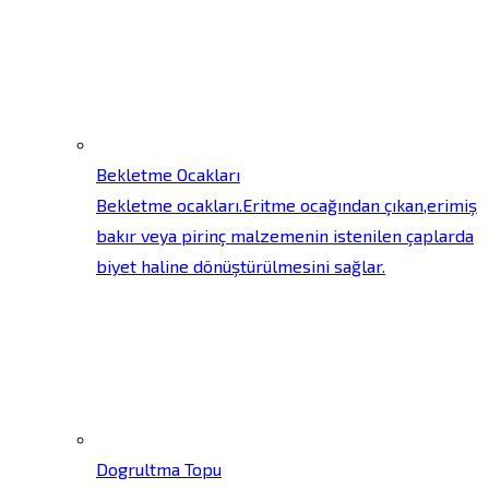
Bekletme Ocakları
Bekletme ocakları.Eritme ocağından çıkan,erimiş
bakır veya pirinç malzemenin istenilen çaplarda
biyet haline dönüştürülmesini sağlar.
Dogrultma Topu