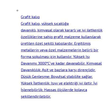
Grafit kalıp
Grafit kalıp, yüksek sıcaklığa
dayanıklı, kimyasal olarak kararlı ve iyi iletkenlik
özelliklerine sahip grafit malzeme kullanılarak
üretilen özel şekilli kalıplardır. Ergitilmiş
metallerin veya özel malzemelerin belirli bir
forma sokulması için kullanılır. Yüksek Isı
Dayanımı: 3000°C’ye kadar dayanabilir. Kimyasal
Dayanıklılık: Asit ve bazlara karşı dirençlidir.
Düşük Genleşme: Boyutsal stabilite sağlar.
Yüksek İletkenlik: Isıyı ve elektriği iyi iletir. İyi
İşlenebilirlik: Hassas ölçülerde kolayca
şekillendirilebilir.