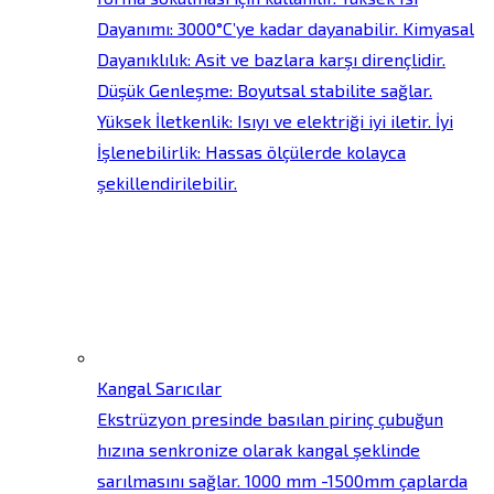
Dayanımı: 3000°C’ye kadar dayanabilir. Kimyasal
Dayanıklılık: Asit ve bazlara karşı dirençlidir.
Düşük Genleşme: Boyutsal stabilite sağlar.
Yüksek İletkenlik: Isıyı ve elektriği iyi iletir. İyi
İşlenebilirlik: Hassas ölçülerde kolayca
şekillendirilebilir.
Kangal Sarıcılar
Ekstrüzyon presinde basılan pirinç çubuğun
hızına senkronize olarak kangal şeklinde
sarılmasını sağlar. 1000 mm -1500mm çaplarda