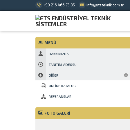
+90 216 466 75 85
info@etsteknik.com.tr
MENÜ
HAKKIMIZDA
TANITIM VIDEOSU
DIĞER
ONLINE KATALOG
REFERANSLAR
FOTO GALERİ