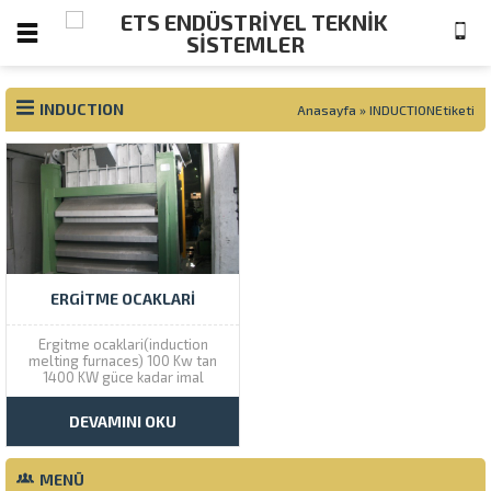
INDUCTION
Anasayfa
»
INDUCTIONEtiketi
ERGITME OCAKLARI
Ergitme ocaklari(induction
melting furnaces) 100 Kw tan
1400 KW güce kadar imal
edilmektedir. Tek faz sistemi
kullanılmaktadır. Müşterinin
DEVAMINI OKU
isteğine göre yumuşak start
verilmektedir. Bobinler 500 KW
a kadar hava soğutmalı 500 KW
tan yukarı su+hava soğutmalı
MENÜ